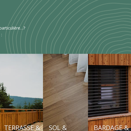
articulière…?
 :
TERRASSE &
SOL &
BARDAGE &