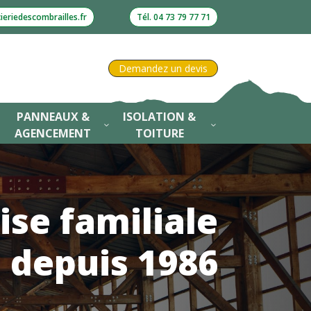
eriedescombrailles.fr
Tél. 04 73 79 77 71
Demandez un devis
PANNEAUX &
ISOLATION &
3
3
3
AGENCEMENT
TOITURE
ise familiale
depuis 1986