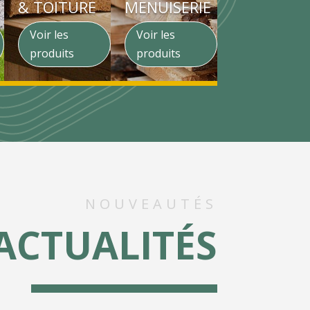
& TOITURE
MENUISERIE
Voir les
Voir les
produits
produits
NOUVEAUTÉS
ACTUALITÉS