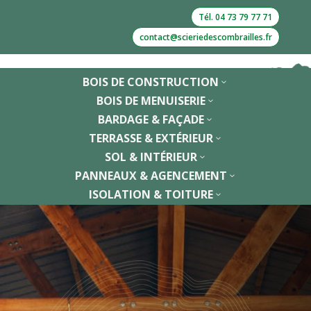
Tél. 04 73 79 77 71
contact@scieriedescombrailles.fr
BOIS DE CONSTRUCTION
3
BOIS DE MENUISERIE
3
BARDAGE & FAÇADE
3
TERRASSE & EXTÉRIEUR
3
SOL & INTÉRIEUR
3
PANNEAUX & AGENCEMENT
3
ISOLATION & TOITURE
3