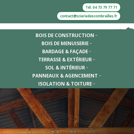
Tél. 04 73 79 77 71
contact@scieriedescombrailles.fr
BOIS DE CONSTRUCTION
3
BOIS DE MENUISERIE
3
BARDAGE & FAÇADE
3
TERRASSE & EXTÉRIEUR
3
SOL & INTÉRIEUR
3
PANNEAUX & AGENCEMENT
3
ISOLATION & TOITURE
3