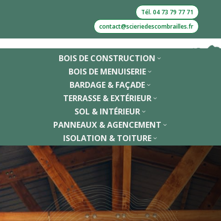
Tél. 04 73 79 77 71
contact@scieriedescombrailles.fr
BOIS DE CONSTRUCTION
3
BOIS DE MENUISERIE
3
BARDAGE & FAÇADE
3
TERRASSE & EXTÉRIEUR
3
SOL & INTÉRIEUR
3
PANNEAUX & AGENCEMENT
3
ISOLATION & TOITURE
3