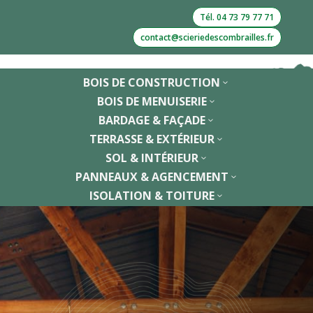
Tél. 04 73 79 77 71
contact@scieriedescombrailles.fr
BOIS DE CONSTRUCTION
3
BOIS DE MENUISERIE
3
BARDAGE & FAÇADE
3
TERRASSE & EXTÉRIEUR
3
SOL & INTÉRIEUR
3
PANNEAUX & AGENCEMENT
3
ISOLATION & TOITURE
3