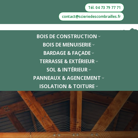
Tél. 04 73 79 77 71
contact@scieriedescombrailles.fr
BOIS DE CONSTRUCTION
3
BOIS DE MENUISERIE
3
BARDAGE & FAÇADE
3
TERRASSE & EXTÉRIEUR
3
SOL & INTÉRIEUR
3
PANNEAUX & AGENCEMENT
3
ISOLATION & TOITURE
3