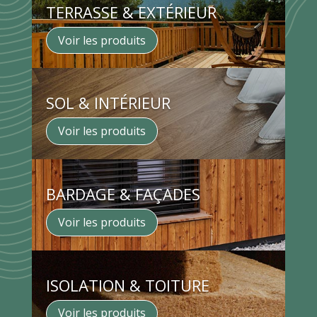
TERRASSE & EXTÉRIEUR
Voir les produits
SOL & INTÉRIEUR
Voir les produits
BARDAGE & FAÇADES
Voir les produits
ISOLATION & TOITURE
Voir les produits