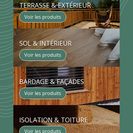
TERRASSE & EXTÉRIEUR
Voir les produits
SOL & INTÉRIEUR
Voir les produits
BARDAGE & FAÇADES
Voir les produits
ISOLATION & TOITURE
Voir les produits