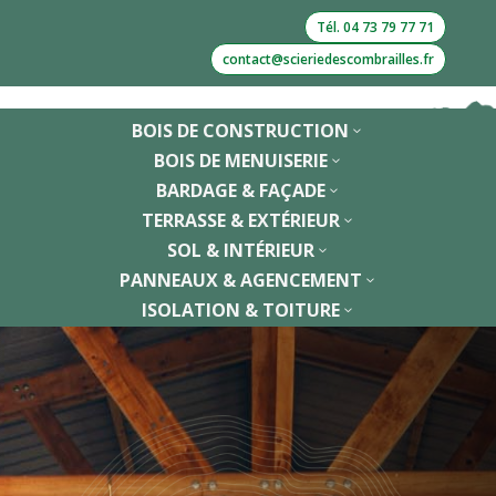
Tél. 04 73 79 77 71
contact@scieriedescombrailles.fr
BOIS DE CONSTRUCTION
3
BOIS DE MENUISERIE
3
BARDAGE & FAÇADE
3
TERRASSE & EXTÉRIEUR
3
SOL & INTÉRIEUR
3
PANNEAUX & AGENCEMENT
3
ISOLATION & TOITURE
3