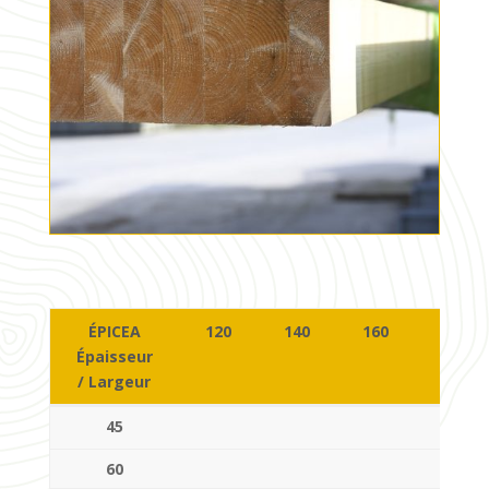
ÉPICEA
120
140
160
200
Épaisseur
/ Largeur
ÉPICEA
120
140
160
200
45
Épaisseur
/ Largeur
60