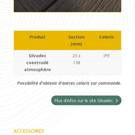
Produit
Section
Coloris
(mm)
Silvadec
23 x
IPE
coextrudé
138
atmosphère
Possibilité d'obtenir d'autres coloris sur commande.
Plus d’infos sur le site Silvadec
ACCESSOIRES