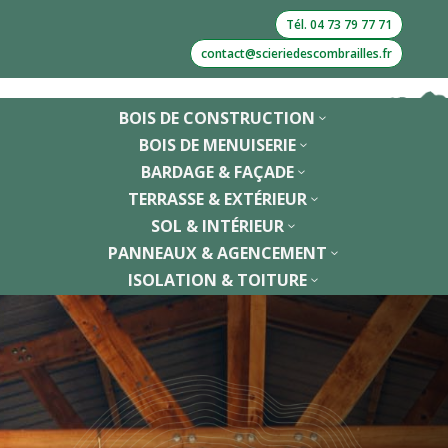
Tél. 04 73 79 77 71
contact@scieriedescombrailles.fr
BOIS DE CONSTRUCTION
3
BOIS DE MENUISERIE
3
BARDAGE & FAÇADE
3
TERRASSE & EXTÉRIEUR
3
SOL & INTÉRIEUR
3
PANNEAUX & AGENCEMENT
3
ISOLATION & TOITURE
3