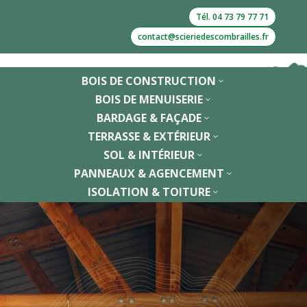
Tél. 04 73 79 77 71
contact@scieriedescombrailles.fr
BOIS DE CONSTRUCTION
3
BOIS DE MENUISERIE
3
BARDAGE & FAÇADE
3
TERRASSE & EXTÉRIEUR
3
SOL & INTÉRIEUR
3
PANNEAUX & AGENCEMENT
3
ISOLATION & TOITURE
3