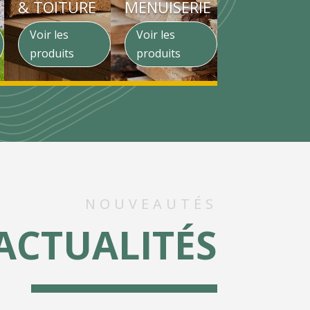
& TOITURE
MENUISERIE
Voir les
Voir les
produits
produits
NOUVEAUTÉS
ACTUALITÉS