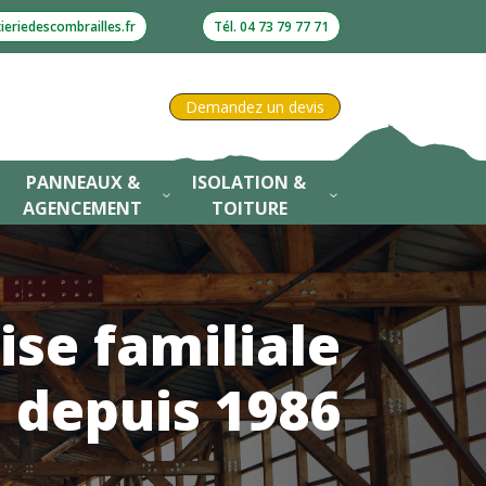
eriedescombrailles.fr
Tél. 04 73 79 77 71
Demandez un devis
PANNEAUX &
ISOLATION &
3
3
3
AGENCEMENT
TOITURE
ise familiale
depuis 1986