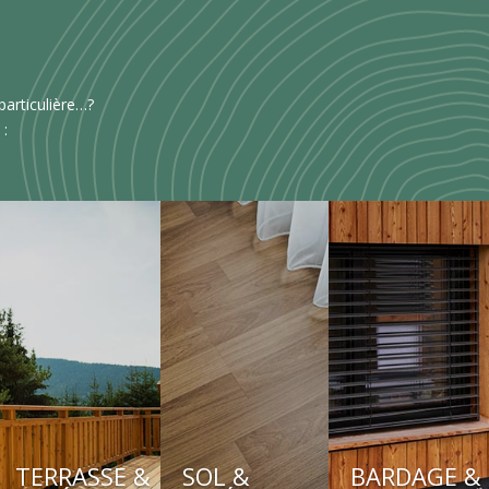
articulière…?
 :
TERRASSE &
SOL &
BARDAGE &