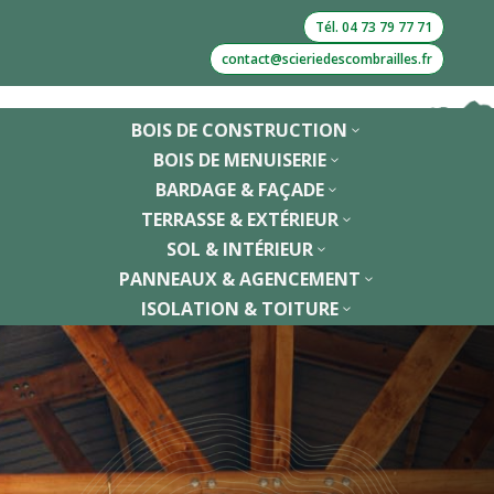
Tél. 04 73 79 77 71
contact@scieriedescombrailles.fr
BOIS DE CONSTRUCTION
3
BOIS DE MENUISERIE
3
BARDAGE & FAÇADE
3
TERRASSE & EXTÉRIEUR
3
SOL & INTÉRIEUR
3
PANNEAUX & AGENCEMENT
3
ISOLATION & TOITURE
3