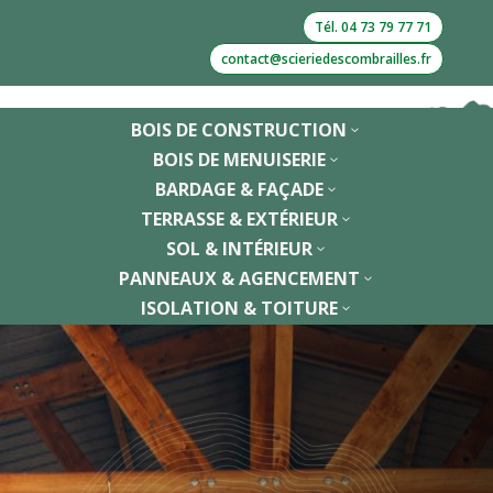
Tél. 04 73 79 77 71
contact@scieriedescombrailles.fr
BOIS DE CONSTRUCTION
3
BOIS DE MENUISERIE
3
BARDAGE & FAÇADE
3
TERRASSE & EXTÉRIEUR
3
SOL & INTÉRIEUR
3
PANNEAUX & AGENCEMENT
3
ISOLATION & TOITURE
3