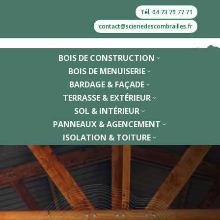
Tél. 04 73 79 77 71
contact@scieriedescombrailles.fr
BOIS DE CONSTRUCTION
3
BOIS DE MENUISERIE
3
BARDAGE & FAÇADE
3
TERRASSE & EXTÉRIEUR
3
SOL & INTÉRIEUR
3
PANNEAUX & AGENCEMENT
3
ISOLATION & TOITURE
3