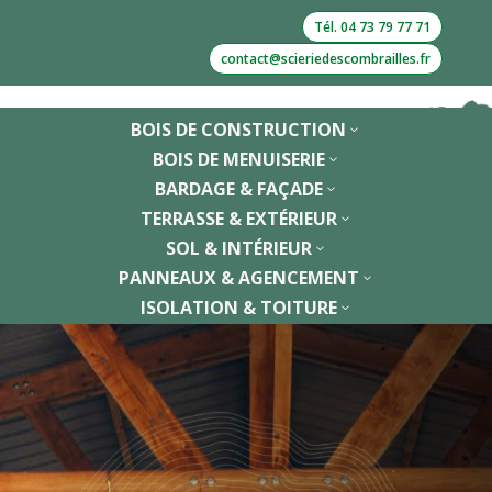
Tél. 04 73 79 77 71
contact@scieriedescombrailles.fr
BOIS DE CONSTRUCTION
3
BOIS DE MENUISERIE
3
BARDAGE & FAÇADE
3
TERRASSE & EXTÉRIEUR
3
SOL & INTÉRIEUR
3
PANNEAUX & AGENCEMENT
3
ISOLATION & TOITURE
3