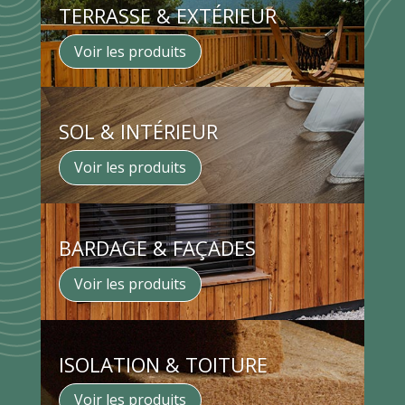
TERRASSE & EXTÉRIEUR
Voir les produits
SOL & INTÉRIEUR
Voir les produits
BARDAGE & FAÇADES
Voir les produits
ISOLATION & TOITURE
Voir les produits