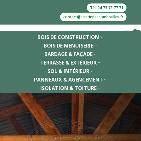
Tél. 04 73 79 77 71
contact@scieriedescombrailles.fr
BOIS DE CONSTRUCTION
3
BOIS DE MENUISERIE
3
BARDAGE & FAÇADE
3
TERRASSE & EXTÉRIEUR
3
SOL & INTÉRIEUR
3
PANNEAUX & AGENCEMENT
3
ISOLATION & TOITURE
3