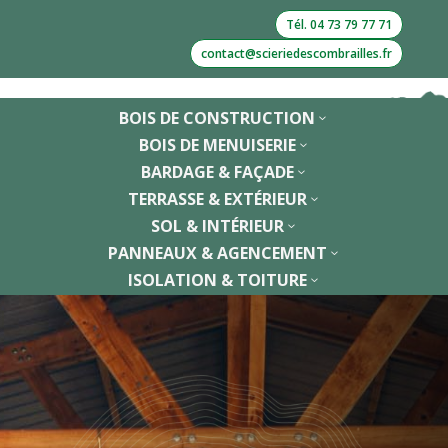
Tél. 04 73 79 77 71
contact@scieriedescombrailles.fr
BOIS DE CONSTRUCTION
3
BOIS DE MENUISERIE
3
BARDAGE & FAÇADE
3
TERRASSE & EXTÉRIEUR
3
SOL & INTÉRIEUR
3
PANNEAUX & AGENCEMENT
3
ISOLATION & TOITURE
3