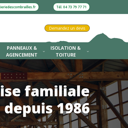
eriedescombrailles.fr
Tél. 04 73 79 77 71
Demandez un devis
PANNEAUX &
ISOLATION &
3
3
3
AGENCEMENT
TOITURE
ise familiale
depuis 1986