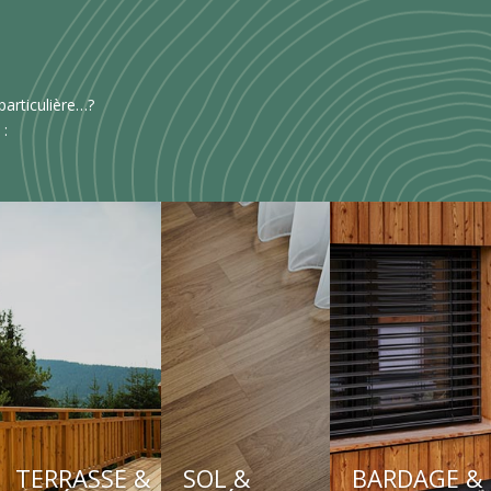
articulière…?
 :
TERRASSE &
SOL &
BARDAGE &