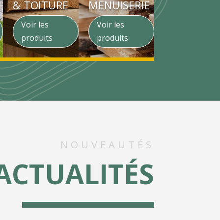
& TOITURE
MENUISERIE
Voir les
Voir les
produits
produits
NOUVEAUTÉS
ACTUALITÉS