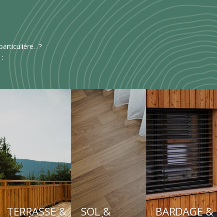
articulière…?
 :
TERRASSE &
SOL &
BARDAGE &