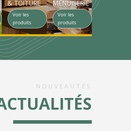
& TOITURE
MENUISERIE
Voir les
Voir les
produits
produits
NOUVEAUTÉS
ACTUALITÉS