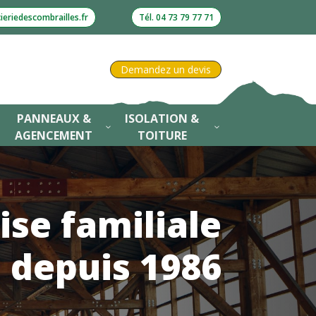
eriedescombrailles.fr
Tél. 04 73 79 77 71
Demandez un devis
PANNEAUX &
ISOLATION &
3
3
3
AGENCEMENT
TOITURE
ise familiale
depuis 1986