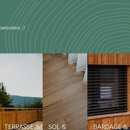
articulière…?
 :
TERRASSE &
SOL &
BARDAGE &