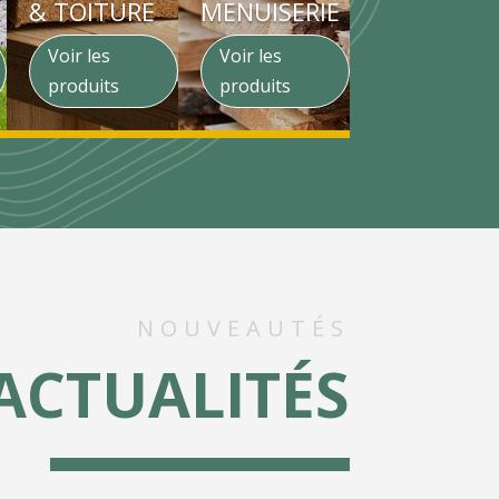
& TOITURE
MENUISERIE
Voir les
Voir les
produits
produits
NOUVEAUTÉS
ACTUALITÉS