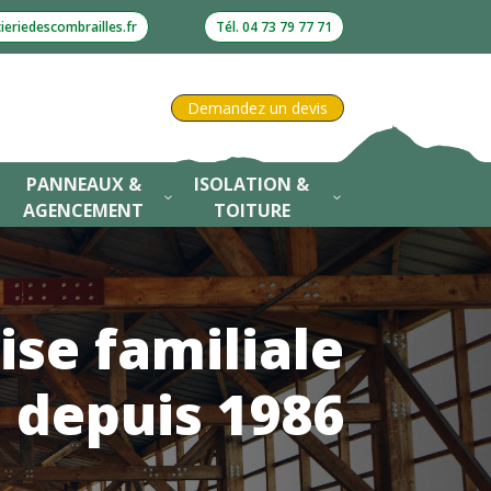
eriedescombrailles.fr
Tél. 04 73 79 77 71
Demandez un devis
PANNEAUX &
ISOLATION &
3
3
3
AGENCEMENT
TOITURE
ise familiale
depuis 1986